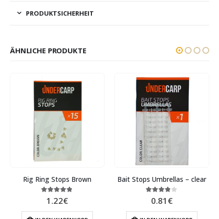
PRODUKTSICHERHEIT
ÄHNLICHE PRODUKTE
Rig Ring Stops Brown
Bait Stops Umbrellas – clear
1.22
€
0.81
€
4.75
out of 5
3.75
out of 5