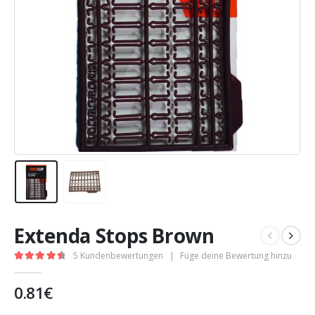
Extenda Stops Brown
5
Kundenbewertungen
|
Füge deine Bewertung hinzu
4.60
out of 5
0.81
€