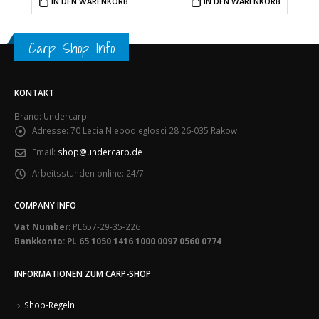
IN DEN WARENKORB
IN DEN WARENKORB
Carp Shop Info
KONTAKT
Brand: Undercarp
Adresse:
70 Lecia Niepodleglosci 28 26-035 Rakow
Email:
shop@undercarp.de
Arbeitsstunden online:
24/7
COMPANY INFO
Vat Number:
PL657-29-35-226
Bankkonto: PL 65 1050 1416 1000 0097 0560 0774
INFORMATIONEN ZUM CARP-SHOP
Shop-Regeln