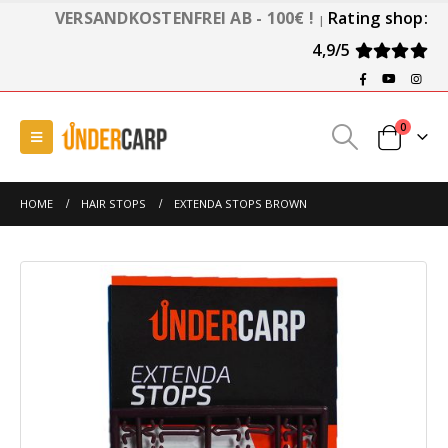
VERSANDKOSTENFREI AB - 100€ !
Rating shop:
|
4,9/5
0
HOME
HAIR STOPS
EXTENDA STOPS BROWN