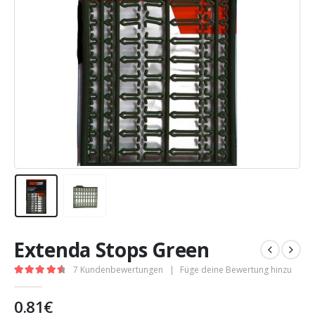
Extenda Stops Green
7
Kundenbewertungen
|
Füge deine Bewertung hinzu
4.71
out of 5
0.81
€