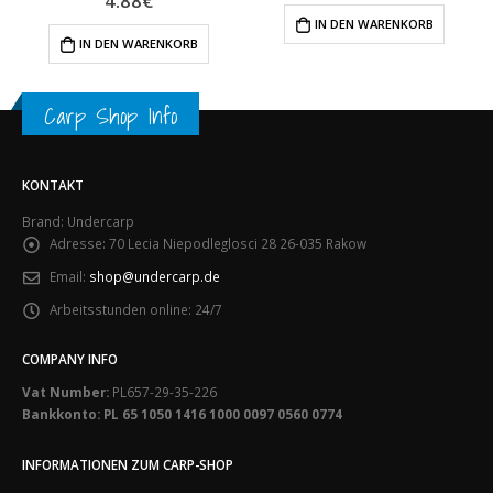
4.88
€
IN DEN WARENKORB
IN DEN WARENKORB
Carp Shop Info
KONTAKT
Brand: Undercarp
Adresse:
70 Lecia Niepodleglosci 28 26-035 Rakow
Email:
shop@undercarp.de
Arbeitsstunden online:
24/7
COMPANY INFO
Vat Number:
PL657-29-35-226
Bankkonto: PL 65 1050 1416 1000 0097 0560 0774
INFORMATIONEN ZUM CARP-SHOP