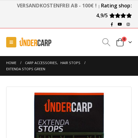
VERSANDKOSTENFREI AB - 100€ !
Rating shop:
|
4,9/5
0
HOME
CARP ACCESSORIES
,
HAIR STOPS
EXTENDA STOPS GREEN