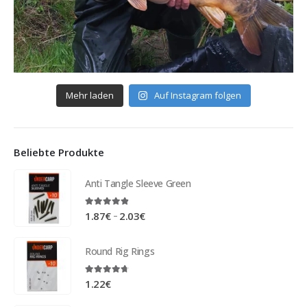
Mehr laden
Auf Instagram folgen
Beliebte Produkte
Anti Tangle Sleeve Green
4.75
out of 5
–
1.87
€
2.03
€
Round Rig Rings
4.63
out of 5
1.22
€