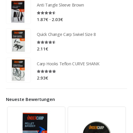
Anti Tangle Sleeve Brown
4.50
out of 5
–
1.87
€
2.03
€
Quick Change Carp Swivel Size 8
4.50
out of 5
2.11
€
Carp Hooks Teflon CURVE SHANK
4.88
out of 5
2.93
€
Neueste Bewertungen