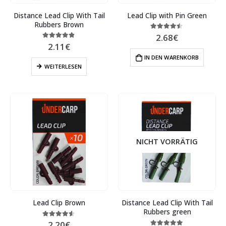
Distance Lead Clip With Tail
Lead Clip with Pin Green
Rubbers Brown
2.68
€
4.40
out of 5
2.11
€
4.80
out of 5
IN DEN WARENKORB
WEITERLESEN
NICHT VORRÄTIG
Lead Clip Brown
Distance Lead Clip With Tail
Rubbers green
2.20
€
4.50
out of 5