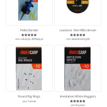
Pellet Bander
Leadcore 10m/45lbs Brown
von oskarjez.2005wp.pl
von dawidmenzyk8
Bewertet mit
5
von 5
Bewertet mit
5
von 5
Round Rig Rings
Immitation White Maggots
von Tomek
von Krystan
Bewertet mit
5
von 5