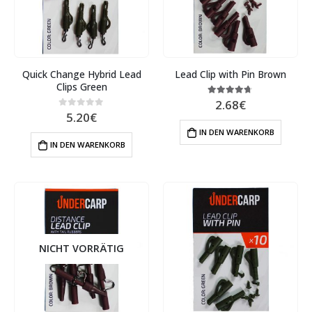
Quick Change Hybrid Lead
Lead Clip with Pin Brown
Clips Green
2.68
€
4.60
out of 5
5.20
€
0
out of 5
IN DEN WARENKORB
IN DEN WARENKORB
NICHT VORRÄTIG