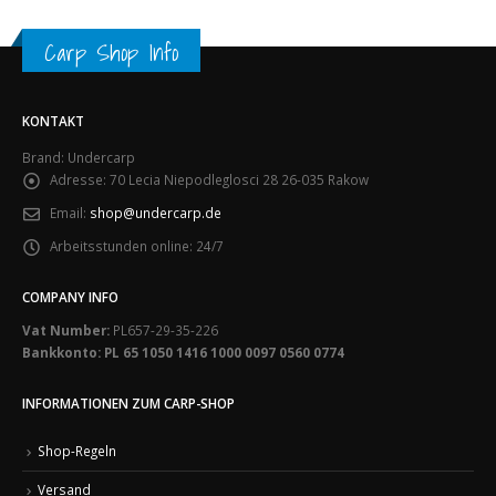
Carp Shop Info
KONTAKT
Brand: Undercarp
Adresse:
70 Lecia Niepodleglosci 28 26-035 Rakow
Email:
shop@undercarp.de
Arbeitsstunden online:
24/7
COMPANY INFO
Vat Number:
PL657-29-35-226
Bankkonto: PL 65 1050 1416 1000 0097 0560 0774
INFORMATIONEN ZUM CARP-SHOP
Shop-Regeln
Versand