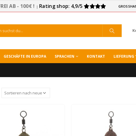
EI AB - 100€ !
Rating shop: 4,9/5
GROSSHA
|
K
GESCHÄFTE IN EUROPA
SPRACHEN
KONTAKT
LIEFERUNG 