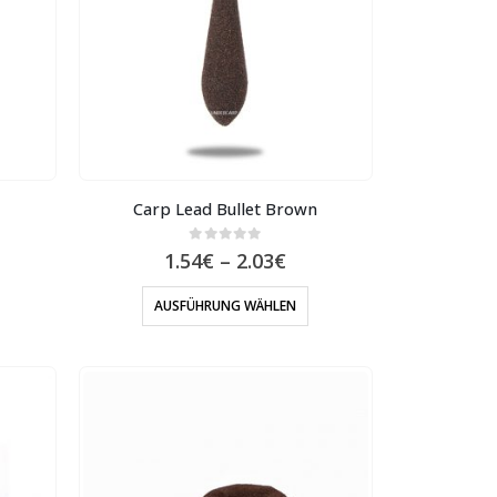
Carp Lead Bullet Brown
0
out of 5
1.54
€
–
2.03
€
AUSFÜHRUNG WÄHLEN