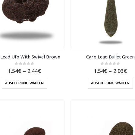
 Lead Ufo With Swivel Brown
Carp Lead Bullet Green
0
out of 5
0
out of 5
1.54
€
–
2.44
€
1.54
€
–
2.03
€
AUSFÜHRUNG WÄHLEN
AUSFÜHRUNG WÄHLEN