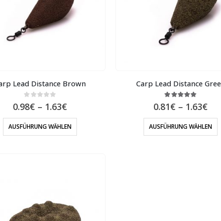
arp Lead Distance Brown
Carp Lead Distance Gre
0
out of 5
5.00
out of 5
0.98
€
–
1.63
€
0.81
€
–
1.63
€
AUSFÜHRUNG WÄHLEN
AUSFÜHRUNG WÄHLEN