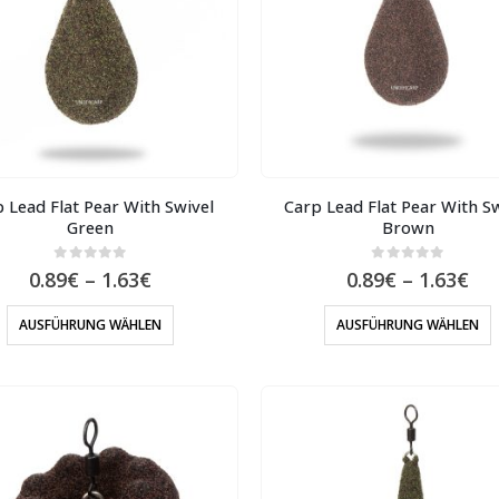
 Lead Flat Pear With Swivel
Carp Lead Flat Pear With S
Green
Brown
0
out of 5
0
out of 5
0.89
€
–
1.63
€
0.89
€
–
1.63
€
AUSFÜHRUNG WÄHLEN
AUSFÜHRUNG WÄHLEN