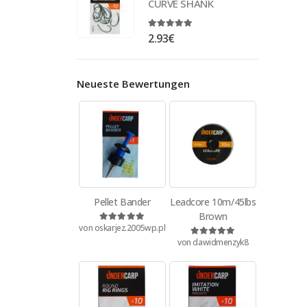
CURVE SHANK
4.88
out of 5
2.93
€
Neueste Bewertungen
Pellet Bander
Leadcore 10m/45lbs
Brown
von oskarjez.2005wp.pl
Bewertet mit
5
von 5
von dawidmenzyk8
Bewertet mit
5
von 5