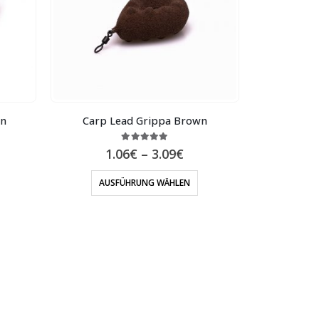
en
Carp Lead Grippa Brown
5.00
out of 5
1.06
€
–
3.09
€
AUSFÜHRUNG WÄHLEN