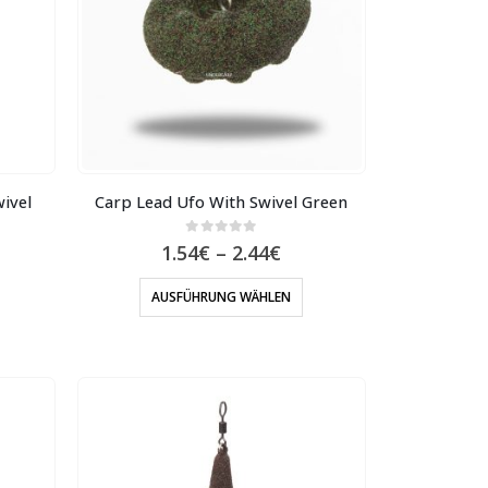
wivel
Carp Lead Ufo With Swivel Green
0
out of 5
1.54
€
–
2.44
€
AUSFÜHRUNG WÄHLEN