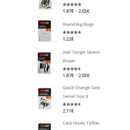
4.75
out of 5
–
1.87
€
2.03
€
Round Rig Rings
4.63
out of 5
1.22
€
Anti Tangle Sleeve
Brown
4.50
out of 5
–
1.87
€
2.03
€
Quick Change Carp
Swivel Size 8
4.50
out of 5
2.11
€
Carp Hooks Teflon