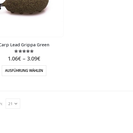
Carp Lead Grippa Green
5.00
out of 5
1.06
€
–
3.09
€
AUSFÜHRUNG WÄHLEN
n: