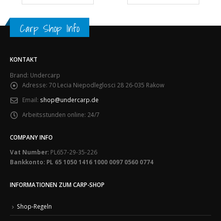
Carp Shop Info
KONTAKT
Brand: Undercarp
Adresse:
70 Lecia Niepodleglosci 28 26-035 Rakow
Email:
shop@undercarp.de
Arbeitsstunden online:
24/7
COMPANY INFO
Vat Number:
PL657-29-35-226
Bankkonto: PL 65 1050 1416 1000 0097 0560 0774
INFORMATIONEN ZUM CARP-SHOP
Shop-Regeln