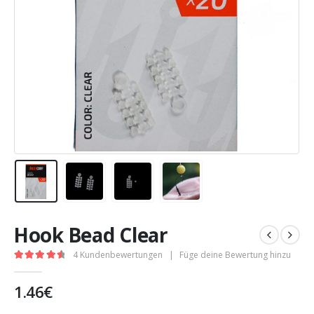
Hook Bead Clear
4
Kundenbewertungen
|
Füge deine Bewertung hinzu
4.67
out of 5
1.46
€