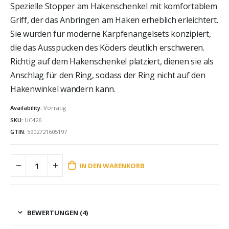
Spezielle Stopper am Hakenschenkel mit komfortablem
Griff, der das Anbringen am Haken erheblich erleichtert.
Sie wurden f
ü
r moderne Karpfenangelsets konzipiert,
die das Ausspucken des K
ö
ders deutlich erschweren.
Richtig auf dem Hakenschenkel platziert, dienen sie als
Anschlag f
ü
r den Ring, sodass der Ring nicht auf den
Hakenwinkel wandern kann.
Availability:
Vorrätig
SKU:
UC426
GTIN:
5902721605197
IN DEN WARENKORB
BEWERTUNGEN (4)