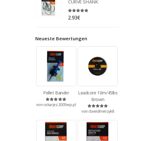
CURVE SHANK
4.88
out of 5
2.93
€
Neueste Bewertungen
Pellet Bander
Leadcore 10m/45lbs
Brown
von oskarjez.2005wp.pl
Bewertet mit
5
von 5
von dawidmenzyk8
Bewertet mit
5
von 5