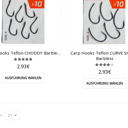
Carp Hooks Teflon CHODDY Barbless
Carp Hooks Teflon CURVE 
Barbless
5.00
out of 5
2.93
€
4.00
out of 5
2.93
€
AUSFÜHRUNG WÄHLEN
AUSFÜHRUNG WÄHLEN
n: