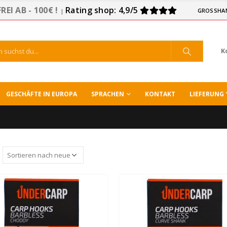
EI AB - 100€ !
Rating shop: 4,9/5
GROSSHA
|
K
GESCHÄFTE IN EUROPA
SPRACHEN
KONTAKT
LIEFERUNG 