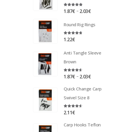
4.75
out of 5
–
1.87
€
2.03
€
Round Rig Rings
4.63
out of 5
1.22
€
Anti Tangle Sleeve
Brown
4.50
out of 5
–
1.87
€
2.03
€
Quick Change Carp
Swivel Size 8
4.50
out of 5
2.11
€
Carp Hooks Teflon