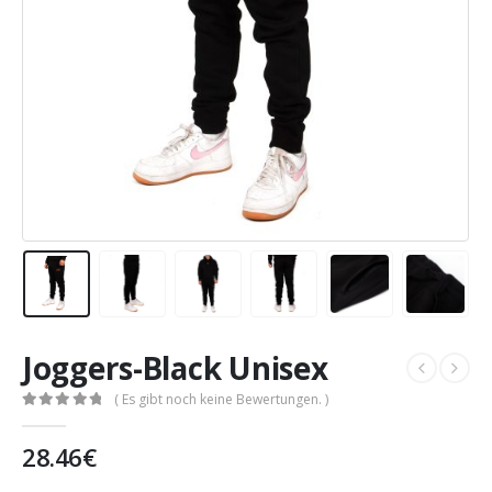
Joggers-Black Unisex
( Es gibt noch keine Bewertungen. )
0
out of 5
28.46
€