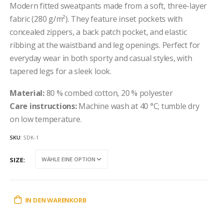
Modern fitted sweatpants made from a soft, three-layer
fabric (280 g/m²). They feature inset pockets with
concealed zippers, a back patch pocket, and elastic
ribbing at the waistband and leg openings. Perfect for
everyday wear in both sporty and casual styles, with
tapered legs for a sleek look.
Material:
80 % combed cotton, 20 % polyester
Care instructions:
Machine wash at 40 °C; tumble dry
on low temperature.
SKU:
SDK-1
SIZE
IN DEN WARENKORB