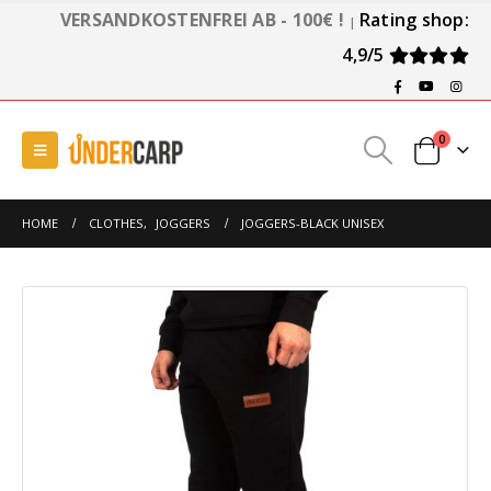
VERSANDKOSTENFREI AB - 100€ !
Rating shop:
|
4,9/5
0
HOME
CLOTHES
,
JOGGERS
JOGGERS-BLACK UNISEX