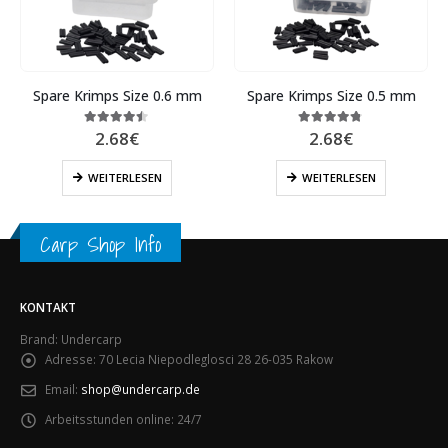
Spare Krimps Size 0.6 mm
Spare Krimps Size 0.5 mm
2.68
€
2.68
€
4.40
out of 5
4.67
out of 5
WEITERLESEN
WEITERLESEN
Carp Shop Info
KONTAKT
Brand: Undercarp
Adresse:
70 Lecia Niepodleglosci 28 26-035 Rakow
Email:
shop@undercarp.de
Arbeitsstunden online:
24/7