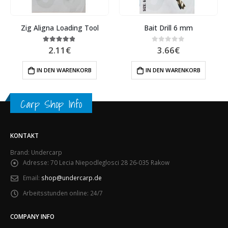
Zig Aligna Loading Tool
Bait Drill 6 mm
2.11
€
3.66
€
4.80
out of 5
0
out of 5
IN DEN WARENKORB
IN DEN WARENKORB
Carp Shop Info
KONTAKT
Brand: Undercarp
Adresse:
70 Lecia Niepodleglosci 28 26-035 Rakow
Email:
shop@undercarp.de
Arbeitsstunden online:
24/7
COMPANY INFO