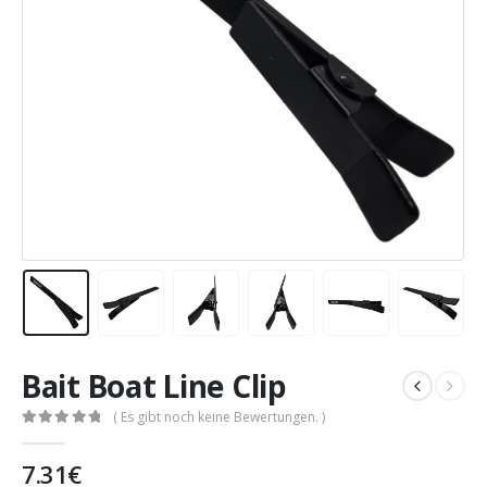
Bait Boat Line Clip
( Es gibt noch keine Bewertungen. )
0
out of 5
7.31
€