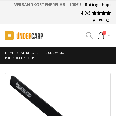
VERSANDKOSTENFREI AB - 100€ !
Rating shop:
|
4,9/5
0
HOME
NEEDLES, SCHEREN UND WERKZEUGE
BAIT BOAT LINE CLIP