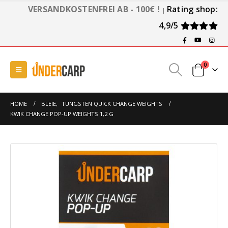
VERSANDKOSTENFREI AB - 100€ !
Rating shop:
|
4,9/5
0
HOME
BLEIE
,
TUNGSTEN QUICK CHANGE WEIGHTS
KWIK CHANGE POP-UP WEIGHTS 1,2 G