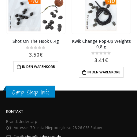
Shot On The Hook 0,4g
Kwik Change Pop-Up Weights
0,8 g
3.50
€
0
out of 5
3.41
€
0
out of 5
IN DEN WARENKORB
IN DEN WARENKORB
Carp Shop Info
KONTAKT
Brand: Undercarp
Adresse:
70 Lecia Niepodleglosci 28 26-035 Rakow
Email:
shop@undercarp.de