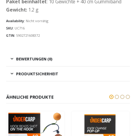
Paket beinhaltet
: 10 Gewichte + 40 cm Gummiband
Gewicht:
1.2 g
Availability:
Nicht vorrätig
SKU:
UC716
GTIN:
5902721608372
BEWERTUNGEN (0)
PRODUKTSICHERHEIT
ÄHNLICHE PRODUKTE