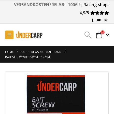
VERSANDKOSTENFREI AB - 100€ !
Rating shop:
|
4,9/5
0
HOME
BAIT SCREWS AND BAIT BAND
BAIT SCREW WITH SWIVEL 12 MM