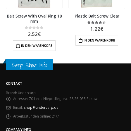
Bait Screw With Oval Ring 18
Plastic Bait Screw Clear
mm
1.22
€
4.25
out of 5
2.52
€
0
out of 5
IN DEN WARENKORB
IN DEN WARENKORB
Carp Shop Info
KONTAKT
Brand: Undercarp
Adresse:
70 Lecia Niepodleglosci 28 26-035 Rakow
Email:
shop@undercarp.de
Arbeitsstunden online:
24/7
COMPANY INFO