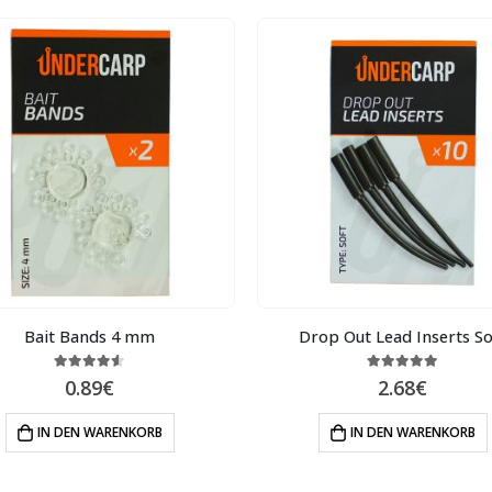
Bait Bands 4 mm
Drop Out Lead Inserts So
4.50
out of 5
5.00
out of 5
0.89
€
2.68
€
IN DEN WARENKORB
IN DEN WARENKORB