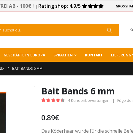
EI AB - 100€ !
Rating shop: 4,9/5
GROSSHA
|
K
GESCHÄFTE IN EUROPA
SPRACHEN
KONTAKT
LIEFERUNG 
ND
BAIT BANDS 6 MM
Bait Bands 6 mm
4
Kundenbewertungen
|
Füge de
4.50
out of 5
0.89
€
Das Köderhaar wurde für die schnelle Be