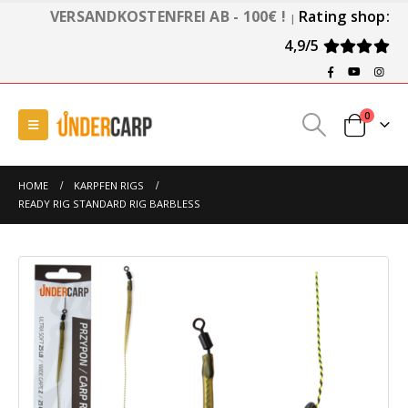
VERSANDKOSTENFREI AB - 100€ !
Rating shop:
|
4,9/5
0
HOME
KARPFEN RIGS
READY RIG STANDARD RIG BARBLESS