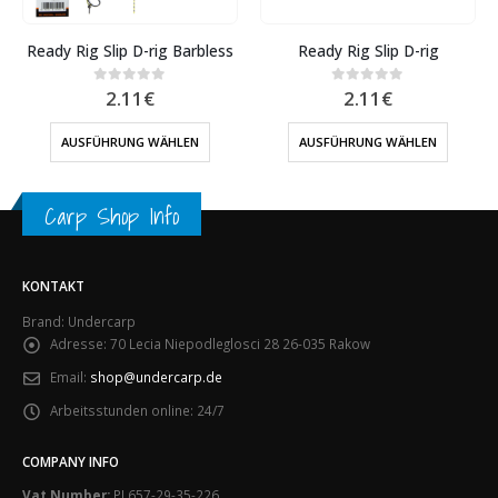
Ready Rig Slip D-rig Barbless
Ready Rig Slip D-rig
2.11
€
2.11
€
0
out of 5
0
out of 5
AUSFÜHRUNG WÄHLEN
AUSFÜHRUNG WÄHLEN
Carp Shop Info
KONTAKT
Brand: Undercarp
Adresse:
70 Lecia Niepodleglosci 28 26-035 Rakow
Email:
shop@undercarp.de
Arbeitsstunden online:
24/7
COMPANY INFO
Vat Number:
PL657-29-35-226