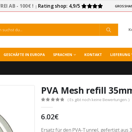
EI AB - 100€ !
Rating shop: 4,9/5
GROSSHA
|
K
GESCHÄFTE IN EUROPA
SPRACHEN
KONTAKT
LIEFERUNG 
PVA Mesh refill 35m
( Es gibt noch keine Bewertungen. )
0
out of 5
6.02
€
Ersatz für den PVA-Tunnel, gefertigt aus