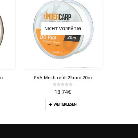
NICHT VORRÄTIG
7m
PVA Mesh refill 25mm 20m
Pva bag 
0
out of 5
13.74
€
WEITERLESEN
I