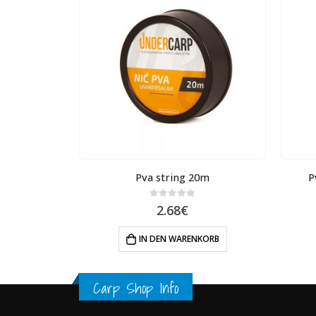
TIG
5mm 20m
Pva string 20m
P
0
out of 5
2.68
€
N
IN DEN WARENKORB
Carp Shop Info