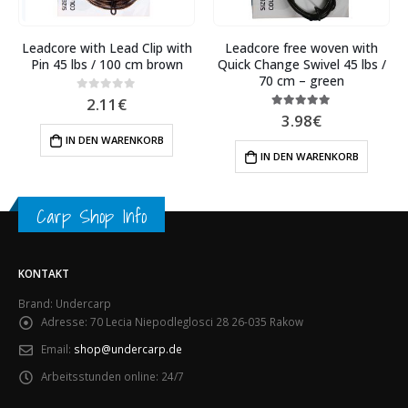
Leadcore with Lead Clip with
Leadcore free woven with
Pin 45 lbs / 100 cm brown
Quick Change Swivel 45 lbs /
70 cm – green
2.11
€
0
out of 5
3.98
€
5.00
out of 5
IN DEN WARENKORB
IN DEN WARENKORB
Carp Shop Info
KONTAKT
Brand: Undercarp
Adresse:
70 Lecia Niepodleglosci 28 26-035 Rakow
Email:
shop@undercarp.de
Arbeitsstunden online:
24/7