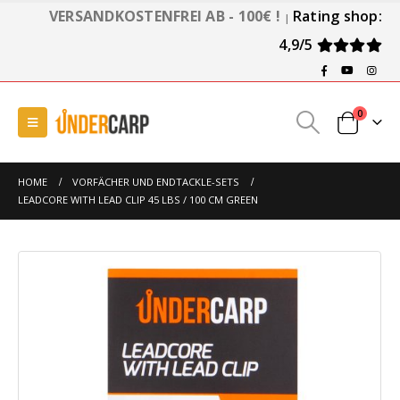
VERSANDKOSTENFREI AB - 100€ !
Rating shop:
|
4,9/5
0
HOME
VORFÄCHER UND ENDTACKLE-SETS
LEADCORE WITH LEAD CLIP 45 LBS / 100 CM GREEN