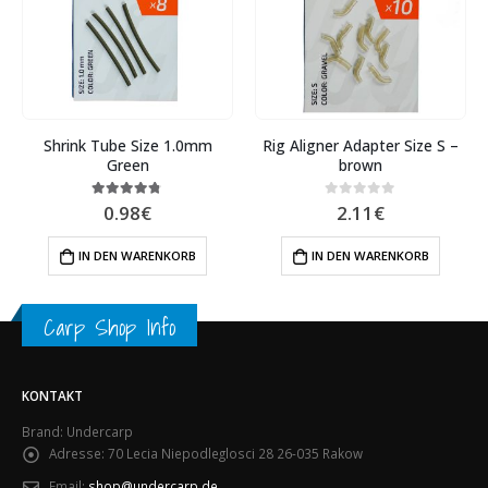
Shrink Tube Size 1.0mm
Rig Aligner Adapter Size S –
Green
brown
0.98
€
2.11
€
4.67
out of 5
0
out of 5
IN DEN WARENKORB
IN DEN WARENKORB
Carp Shop Info
KONTAKT
Brand: Undercarp
Adresse:
70 Lecia Niepodleglosci 28 26-035 Rakow
Email:
shop@undercarp.de