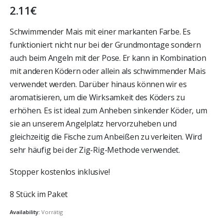
2.11
€
Schwimmender Mais mit einer markanten Farbe. Es
funktioniert nicht nur bei der Grundmontage sondern
auch beim Angeln mit der Pose. Er kann in Kombination
mit anderen K
ö
dern oder allein als schwimmender Mais
verwendet werden. Dar
ü
ber hinaus k
ö
nnen wir es
aromatisieren, um die Wirksamkeit des K
ö
ders zu
erh
ö
hen. Es ist ideal zum Anheben sinkender K
ö
der, um
sie an unserem Angelplatz hervorzuheben und
gleichzeitig die Fische zum Anbeißen zu verleiten. Wird
sehr h
ä
ufig bei der Zig-Rig-Methode verwendet.
Stopp
er kostenlos inklusive!
8 Stü
ck im Paket
Availability:
Vorrätig