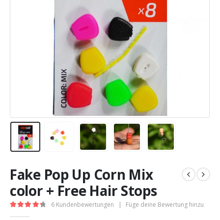
Fake Pop Up Corn Mix
color + Free Hair Stops
6
Kundenbewertungen
|
Füge deine Bewertung hinzu
4.50
out of 5