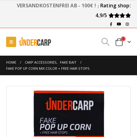
VERSANDKOSTENFREI AB - 100€ !
Rating shop:
|
4,9/5
0
HOME
CARP ACCESSORIES
,
FAKE BAIT
FAKE POP UP CORN MIX COLOR + FREE HAIR STOPS