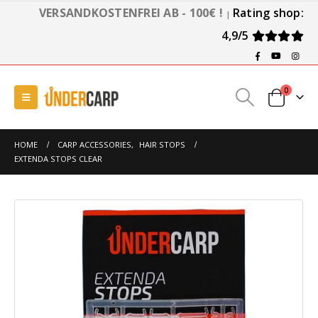
VERSANDKOSTENFREI AB - 100€ !
Rating shop:
|
4,9/5
0
HOME
CARP ACCESSORIES
,
HAIR STOPS
EXTENDA STOPS CLEAR