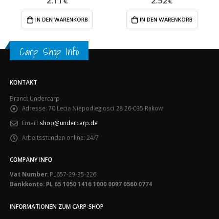
2.11
€
2.52
€
IN DEN WARENKORB
IN DEN WARENKORB
Carp Shop Info
KONTAKT
Brand: Undercarp
Adresse:
70 Lecia Niepodleglosci 28 26-035 Rakow
Email:
shop@undercarp.de
Arbeitsstunden online:
24/7
COMPANY INFO
Vat Number:
PL657-29-35-226
Bankkonto: PL 65 1050 1416 1000 0097 0560 0774
INFORMATIONEN ZUM CARP-SHOP