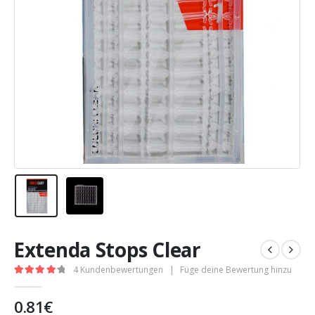
Extenda Stops Clear
4
Kundenbewertungen
|
Füge deine Bewertung hinzu
4.25
out of 5
0.81
€