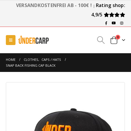
VERSANDKOSTENFREI AB - 100€ !
Rating shop:
|
4,9/5
0
HOME
CLOTHES
,
CAPS / HATS
SNAP BACK FISHING CAP BLACK