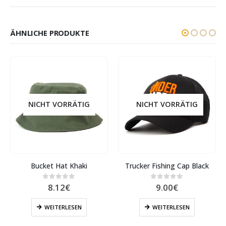
ÄHNLICHE PRODUKTE
NICHT VORRÄTIG
NICHT VORRÄTIG
Bucket Hat Khaki
Trucker Fishing Cap Black
8.12
€
9.00
€
0
out of 5
0
out of 5
WEITERLESEN
WEITERLESEN