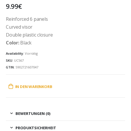
9.99
€
Reinforced 6 panels
Curved visor
Double plastic closure
Color:
Black
Availability:
Vorrätig
SKU:
UC567
GTIN:
5902721607047
IN DEN WARENKORB
BEWERTUNGEN (0)
PRODUKTSICHERHEIT