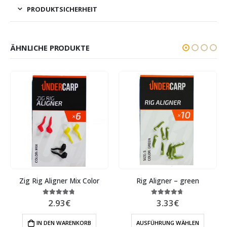
PRODUKTSICHERHEIT
ÄHNLICHE PRODUKTE
Zig Rig Aligner Mix Color
Rig Aligner – green
2.93
€
3.33
€
4.67
out of 5
4.60
out of 5
IN DEN WARENKORB
AUSFÜHRUNG WÄHLEN