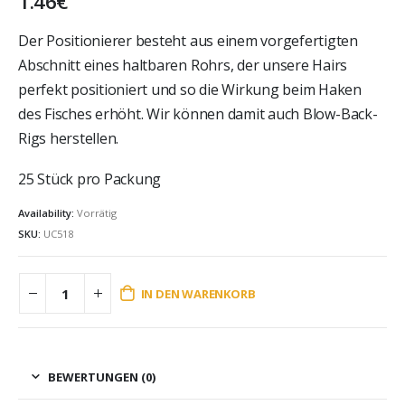
1.46
€
Der Positionierer besteht aus einem vorgefertigten
Abschnitt eines haltbaren Rohrs, der unsere Hairs
perfekt positioniert und so die Wirkung beim Haken
des Fisches erh
ö
ht. Wir k
ö
nnen damit auch Blow-Back-
Rigs herstellen.
25 Stü
ck pro Packung
Availability:
Vorrätig
SKU:
UC518
IN DEN WARENKORB
BEWERTUNGEN (0)