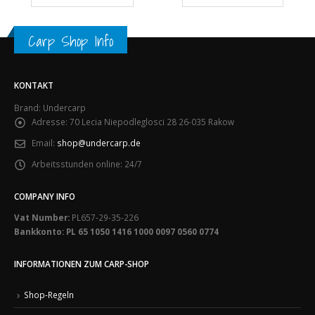
Carp Shop Info
KONTAKT
Brand: Undercarp
Adresse:
70 Lecia Niepodleglosci 28 26-035 Rakow
Email:
shop@undercarp.de
Arbeitsstunden online:
24/7
COMPANY INFO
Vat Number:
PL657-29-35-226
Bankkonto: PL 65 1050 1416 1000 0097 0560 0774
INFORMATIONEN ZUM CARP-SHOP
Shop-Regeln