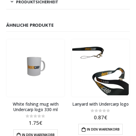
PRODUKTSICHERHEIT
ÄHNLICHE PRODUKTE
White fishing mug with
Lanyard with Undercarp logo
Undercarp logo 330 ml
0.87
€
0
out of 5
1.75
€
0
out of 5
IN DEN WARENKORB
IN DEN WARENKORB