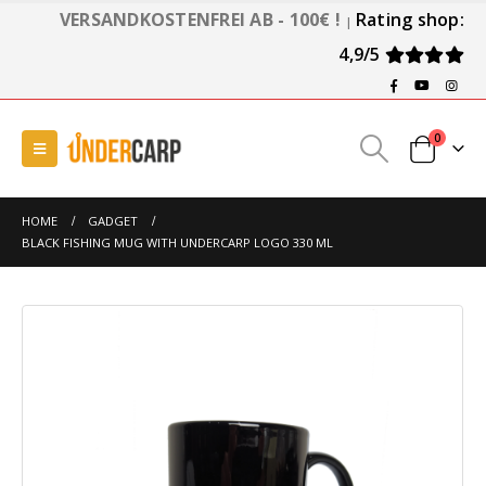
VERSANDKOSTENFREI AB - 100€ !
Rating shop:
|
4,9/5
0
HOME
GADGET
BLACK FISHING MUG WITH UNDERCARP LOGO 330 ML