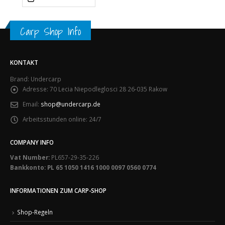
Carp Shop Info
KONTAKT
Brand: Undercarp
Adresse:
70 Lecia Niepodleglosci 28 26-035 Rakow
Email:
shop@undercarp.de
Arbeitsstunden online:
24/7
COMPANY INFO
Vat Number:
PL657-29-35-226
Bankkonto: PL 65 1050 1416 1000 0097 0560 0774
INFORMATIONEN ZUM CARP-SHOP
Shop-Regeln